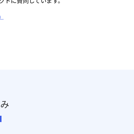
クトに賛同しています。
p）
組み